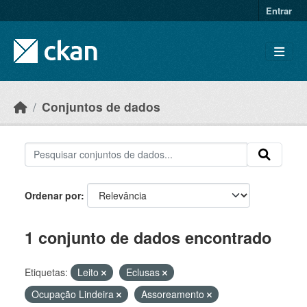
Skip to main content
Entrar
Conjuntos de dados
Ordenar por
1 conjunto de dados encontrado
Etiquetas:
Leito
Eclusas
Ocupação Lindeira
Assoreamento