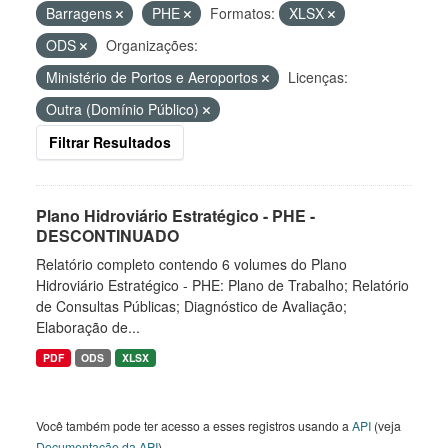
Barragens
PHE
Formatos:
XLSX
ODS
Organizações:
Ministério de Portos e Aeroportos
Licenças:
Outra (Domínio Público)
Filtrar Resultados
Plano Hidroviário Estratégico - PHE -
DESCONTINUADO
Relatório completo contendo 6 volumes do Plano
Hidroviário Estratégico - PHE: Plano de Trabalho; Relatório
de Consultas Públicas; Diagnóstico de Avaliação;
Elaboração de...
PDF
ODS
XLSX
Você também pode ter acesso a esses registros usando a
API
(veja
Documentação da API
).