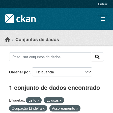
Skip to main content
Entrar
Conjuntos de dados
Ordenar por
1 conjunto de dados encontrado
Etiquetas:
Leito
Eclusas
Ocupação Lindeira
Assoreamento