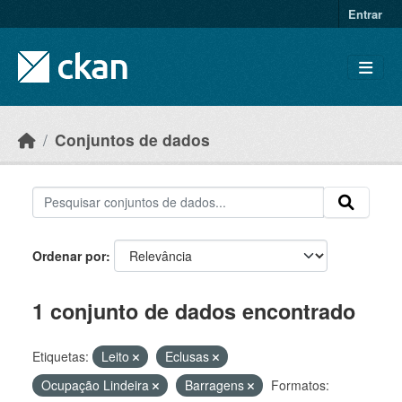
Skip to main content
Entrar
Conjuntos de dados
Ordenar por
1 conjunto de dados encontrado
Etiquetas:
Leito
Eclusas
Ocupação Lindeira
Barragens
Formatos: