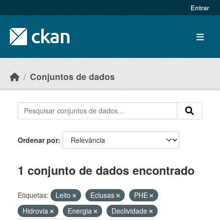
Skip to main content
Entrar
Conjuntos de dados
Ordenar por
1 conjunto de dados encontrado
Etiquetas:
Leito
Eclusas
PHE
Hidrovia
Energia
Declividade