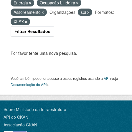
Energia
Ocupação Lindeira
Assoreamento
Organizações:
spi
Formatos:
XLSX
Filtrar Resultados
Por favor tente uma nova pesquisa.
Você também pode ter acesso a esses registros usando a
API
(veja
Documentação da API
).
Sobre Ministério da Infraestrutura
API do CKAN
Associação CKAN