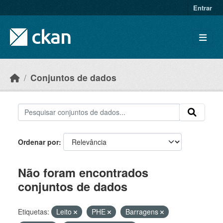
Skip to main content
Entrar
Conjuntos de dados
Ordenar por
Não foram encontrados
conjuntos de dados
Etiquetas:
Leito
PHE
Barragens