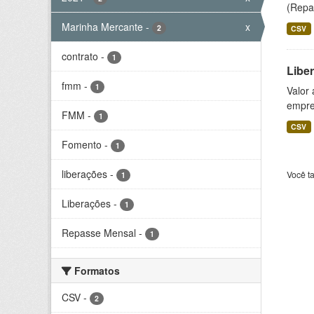
(Repas
Marinha Mercante
-
x
2
CSV
contrato
-
1
Libe
fmm
-
1
Valor
empre
FMM
-
1
CSV
Fomento
-
1
liberações
-
Você t
1
Liberações
-
1
Repasse Mensal
-
1
Formatos
CSV
-
2