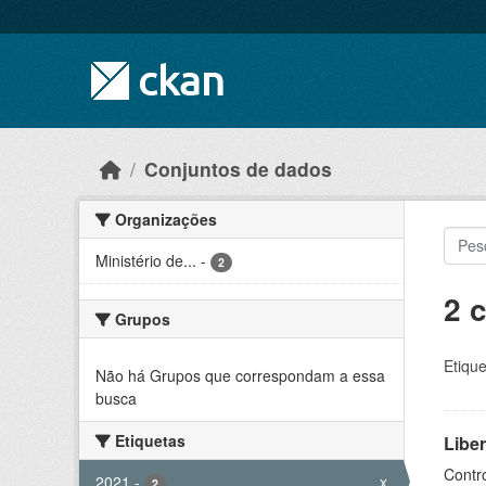
Skip to main content
Conjuntos de dados
Organizações
Ministério de...
-
2
2 
Grupos
Etique
Não há Grupos que correspondam a essa
busca
Etiquetas
Libe
Contr
2021
-
x
2