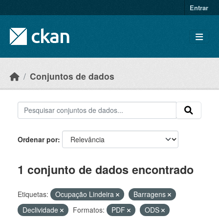
Skip to main content
Entrar
Conjuntos de dados
Ordenar por
1 conjunto de dados encontrado
Etiquetas:
Ocupação Lindeira
Barragens
Declividade
Formatos:
PDF
ODS