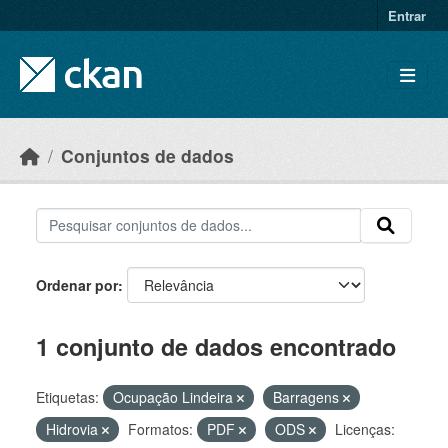
Skip to main content
Entrar
Conjuntos de dados
Ordenar por
1 conjunto de dados encontrado
Etiquetas:
Ocupação Lindeira
Barragens
Hidrovia
Formatos:
PDF
ODS
Licenças: