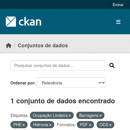
Skip to main content
Entrar
Conjuntos de dados
Ordenar por
1 conjunto de dados encontrado
Etiquetas:
Ocupação Lindeira
Barragens
PHE
Hidrovia
Formatos:
PDF
ODS