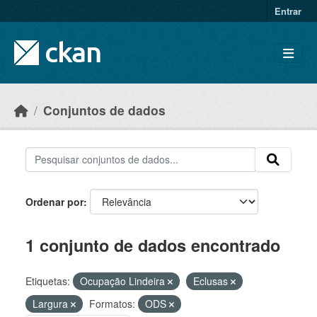
Skip to main content
Entrar
Conjuntos de dados
Ordenar por
1 conjunto de dados encontrado
Etiquetas:
Ocupação Lindeira
Eclusas
Largura
Formatos:
ODS