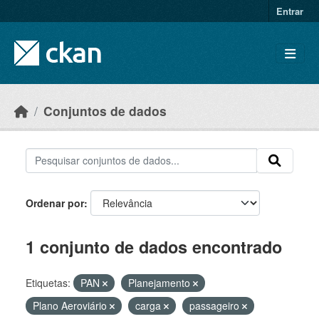
Skip to main content
Entrar
Conjuntos de dados
Ordenar por
1 conjunto de dados encontrado
Etiquetas:
PAN
Planejamento
Plano Aeroviário
carga
passageiro