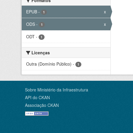
Formatos
EPUB
-
x
1
ODS
-
x
1
ODT
-
1
Licenças
Outra (Domínio Público)
-
1
Sobre Ministério da Infraestrutura
API do CKAN
Associação CKAN