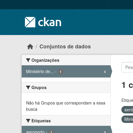
Skip to main content
Conjuntos de dados
Organizações
Ministério de...
-
x
1
1 
Grupos
Etique
Não há Grupos que correspondam a essa
busca
aer
Mini
Etiquetas
aeroporto
-
x
1