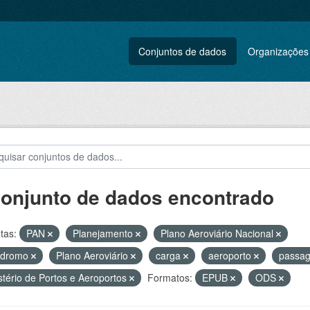
Conjuntos de dados
Organizações
conjunto de dados encontrado
tas:
PAN
Planejamento
Plano Aeroviário Nacional
ódromo
Plano Aeroviário
carga
aeroporto
passag
stério de Portos e Aeroportos
Formatos:
EPUB
ODS