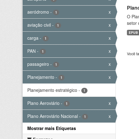
Plan
aeródromo
-
x
1
O Plan
setor 
aviação civil
-
x
1
EPUB
carga
-
x
1
PAN
-
x
1
Você t
passageiro
-
x
1
Planejamento
-
x
1
Planejamento estratégico
-
1
Plano Aeroviário
-
x
1
Plano Aeroviário Nacional
-
x
1
Mostrar mais Etiquetas