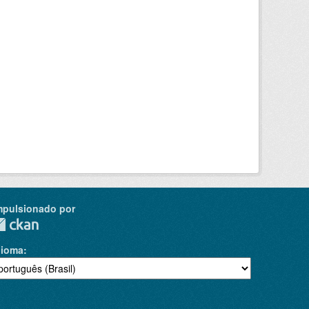
mpulsionado por
dioma