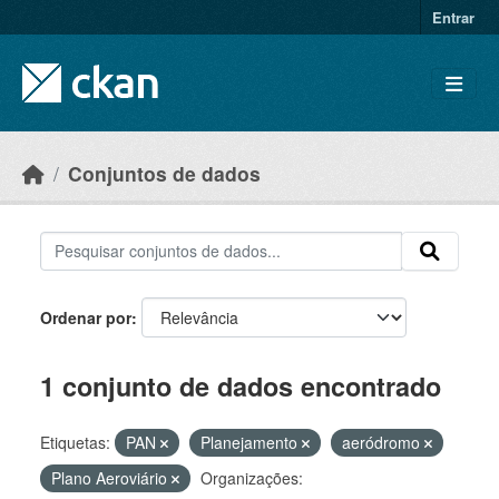
Skip to main content
Entrar
Conjuntos de dados
Ordenar por
1 conjunto de dados encontrado
Etiquetas:
PAN
Planejamento
aeródromo
Plano Aeroviário
Organizações: