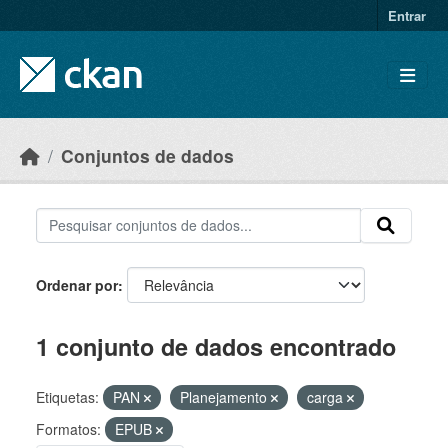
Skip to main content
Entrar
Conjuntos de dados
Ordenar por
1 conjunto de dados encontrado
Etiquetas:
PAN
Planejamento
carga
Formatos:
EPUB