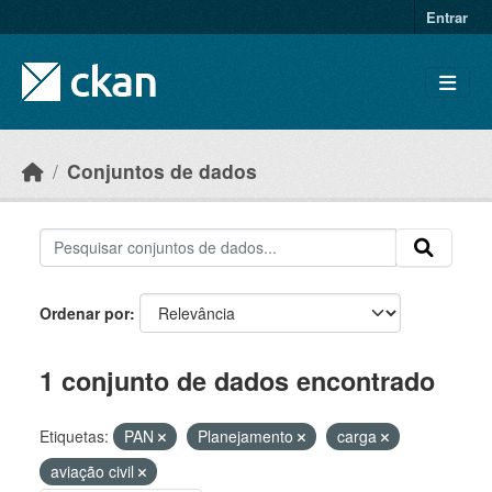
Skip to main content
Entrar
Conjuntos de dados
Ordenar por
1 conjunto de dados encontrado
Etiquetas:
PAN
Planejamento
carga
aviação civil