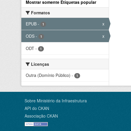
Mostrar somente Etiquetas popular
Formatos
EPUB
-
x
1
ODS
-
x
1
ODT
-
1
Licenças
Outra (Domínio Público)
-
1
Sobre Ministério da Infraestrutura
API do CKAN
Associação CKAN