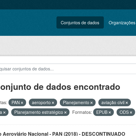
Conjuntos de dados
Organizações
conjunto de dados encontrado
tas:
PAN
aeroporto
Planejamento
aviação civil
ga
Planejamento estratégico
Formatos:
EPUB
ODS
o Aeroviário Nacional - PAN (2018) - DESCONTINUADO