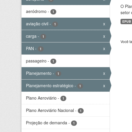
O Plan
aeródromo
-
1
setor 
EPUB
aviação civil
-
x
1
carga
-
x
1
Você t
PAN
-
x
1
passageiro
-
1
Planejamento
-
x
1
Planejamento estratégico
-
x
1
Plano Aeroviário
-
1
Plano Aeroviário Nacional
-
1
Projeção de demanda
-
1