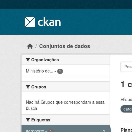
Skip to main content
Conjuntos de dados
Organizações
Ministério de...
-
1
1 
Grupos
Etique
Não há Grupos que correspondam a essa
busca
car
Etiquetas
Plan
aeroporto
-
x
1