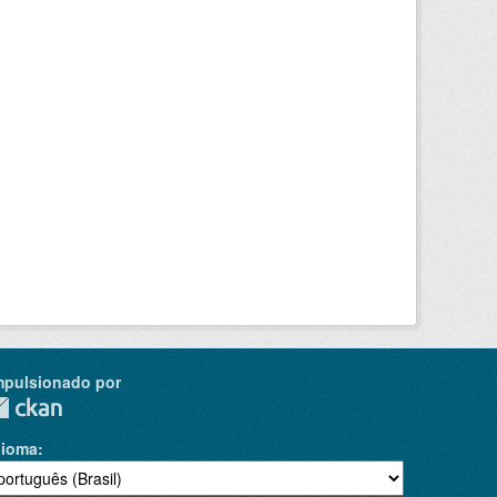
mpulsionado por
dioma