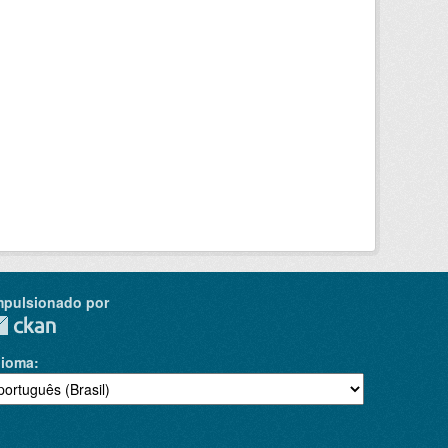
mpulsionado por
dioma