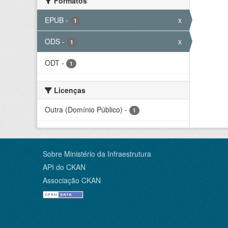
Formatos
EPUB
-
x
1
ODS
-
x
1
ODT
-
1
Licenças
Outra (Domínio Público)
-
1
Sobre Ministério da Infraestrutura
API do CKAN
Associação CKAN