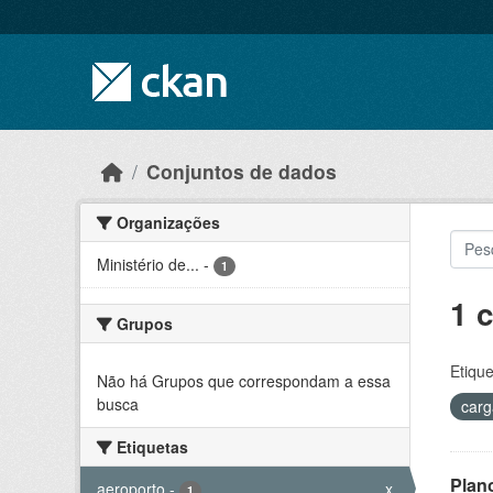
Skip to main content
Conjuntos de dados
Organizações
Ministério de...
-
1
1 
Grupos
Etique
Não há Grupos que correspondam a essa
busca
car
Etiquetas
Plan
aeroporto
-
x
1