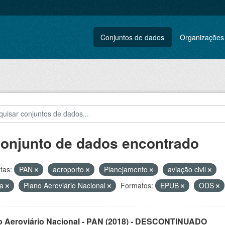
Conjuntos de dados
Organizações
conjunto de dados encontrado
tas:
PAN
aeroporto
Planejamento
aviação civil
ga
Plano Aeroviário Nacional
Formatos:
EPUB
ODS
o Aeroviário Nacional - PAN (2018) - DESCONTINUADO