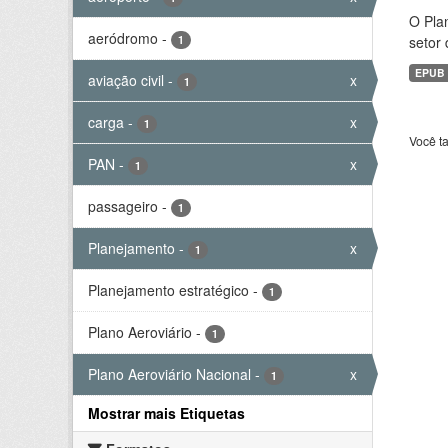
O Plan
aeródromo
-
1
setor 
EPUB
aviação civil
-
x
1
carga
-
x
1
Você t
PAN
-
x
1
passageiro
-
1
Planejamento
-
x
1
Planejamento estratégico
-
1
Plano Aeroviário
-
1
Plano Aeroviário Nacional
-
x
1
Mostrar mais Etiquetas