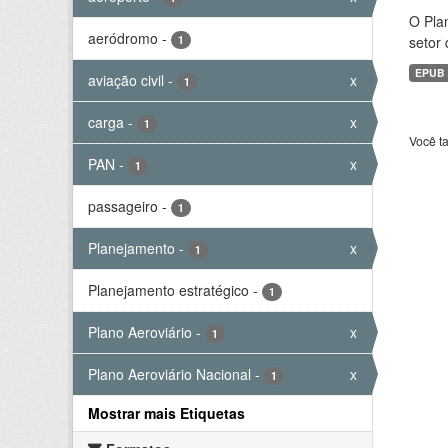
O Plan
aeródromo
-
1
setor 
EPUB
aviação civil
-
x
1
carga
-
x
1
Você t
PAN
-
x
1
passageiro
-
1
Planejamento
-
x
1
Planejamento estratégico
-
1
Plano Aeroviário
-
x
1
Plano Aeroviário Nacional
-
x
1
Mostrar mais Etiquetas