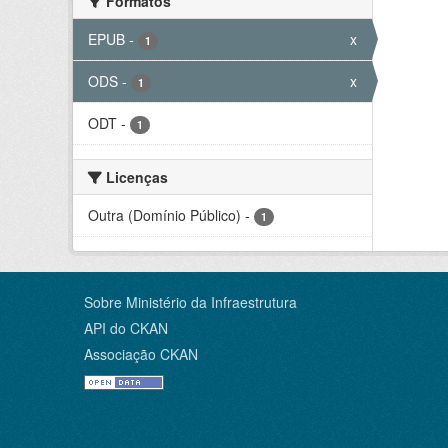
Formatos
EPUB
-
x
1
ODS
-
x
1
ODT
-
1
Licenças
Outra (Domínio Público)
-
1
Sobre Ministério da Infraestrutura
API do CKAN
Associação CKAN