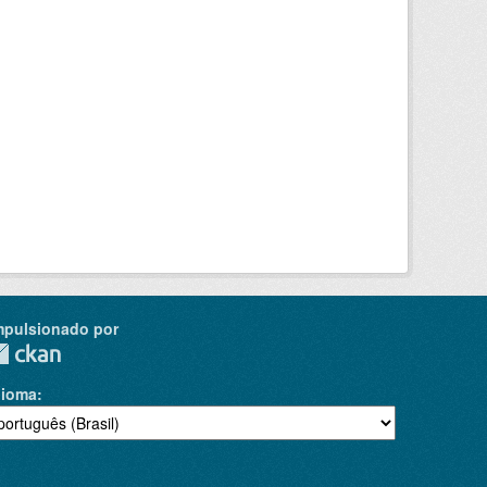
mpulsionado por
dioma