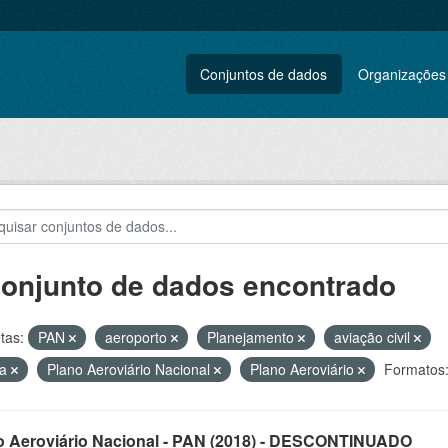
Conjuntos de dados
Organizações
conjunto de dados encontrado
tas:
PAN
aeroporto
Planejamento
aviação civil
ga
Plano Aeroviário Nacional
Plano Aeroviário
Formatos
o Aeroviário Nacional - PAN (2018) - DESCONTINUADO