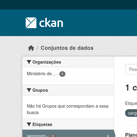
Skip to main content
Conjuntos de dados
Organizações
Ministério de...
-
1
1 
Grupos
Etique
Não há Grupos que correspondam a essa
busca
car
Etiquetas
Plan
aeroporto
-
x
1