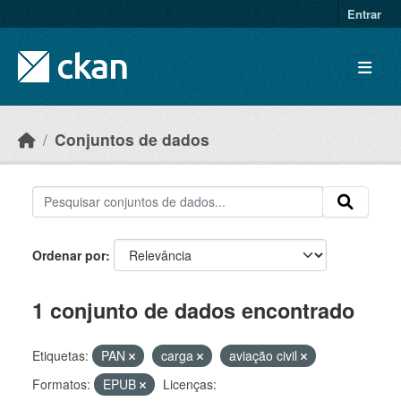
Skip to main content
Entrar
Conjuntos de dados
Ordenar por
1 conjunto de dados encontrado
Etiquetas:
PAN
carga
aviação civil
Formatos:
EPUB
Licenças: