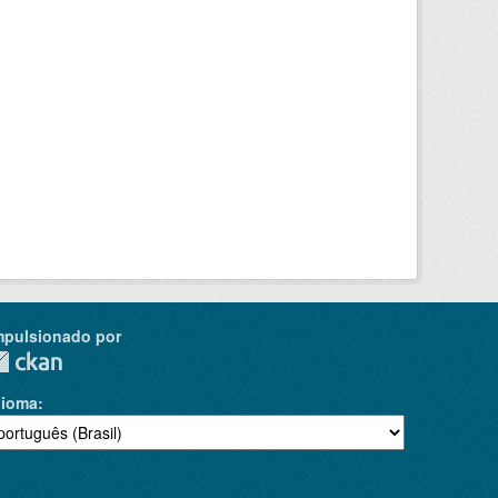
mpulsionado por
dioma