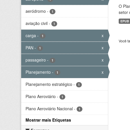
O Plan
aeródromo
-
1
setor 
EPUB
aviação civil
-
1
carga
-
x
1
Você t
PAN
-
x
1
passageiro
-
x
1
Planejamento
-
x
1
Planejamento estratégico
-
1
Plano Aeroviário
-
1
Plano Aeroviário Nacional
-
1
Mostrar mais Etiquetas