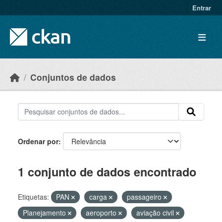
Skip to main content
Entrar
Conjuntos de dados
Ordenar por
1 conjunto de dados encontrado
Etiquetas:
PAN
carga
passageiro
Planejamento
aeroporto
aviação civil