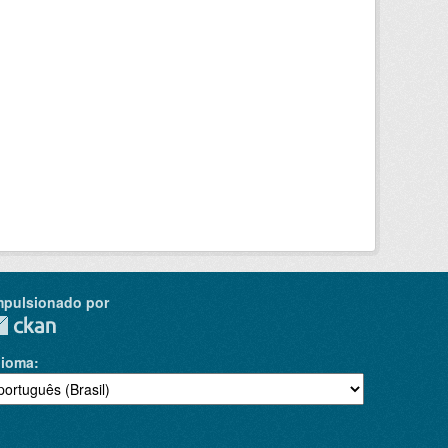
mpulsionado por
dioma