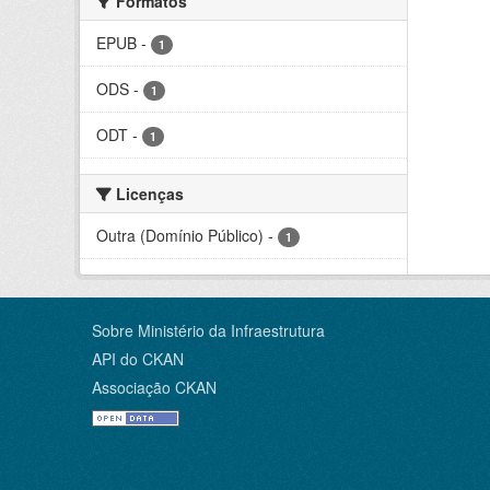
Formatos
EPUB
-
1
ODS
-
1
ODT
-
1
Licenças
Outra (Domínio Público)
-
1
Sobre Ministério da Infraestrutura
API do CKAN
Associação CKAN