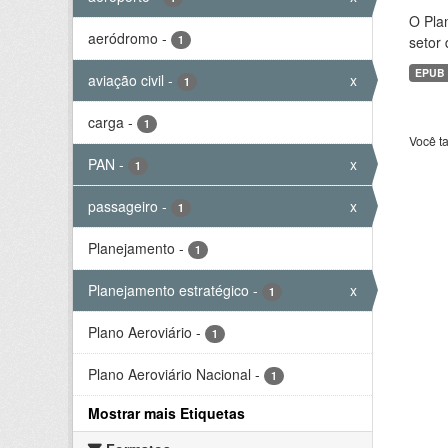
O Plan
aeródromo
-
1
setor 
EPUB
aviação civil
-
x
1
carga
-
1
Você t
PAN
-
x
1
passageiro
-
x
1
Planejamento
-
1
Planejamento estratégico
-
x
1
Plano Aeroviário
-
1
Plano Aeroviário Nacional
-
1
Mostrar mais Etiquetas