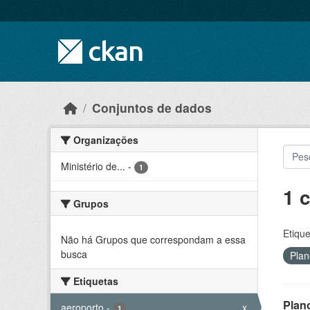
Skip to main content
Conjuntos de dados
Organizações
Ministério de...
-
1
1 
Grupos
Etique
Não há Grupos que correspondam a essa
busca
Plan
Etiquetas
Plan
aeroporto
-
x
1