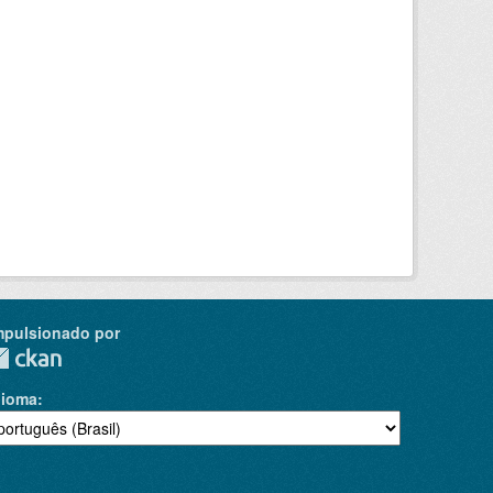
mpulsionado por
dioma