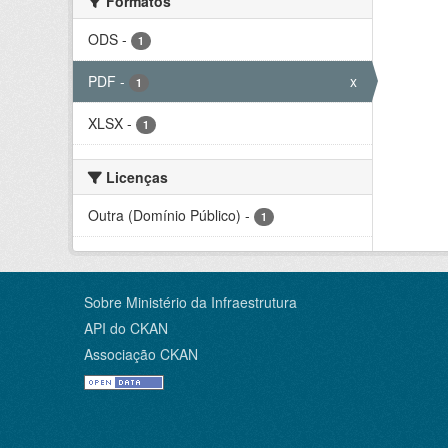
Formatos
ODS
-
1
PDF
-
x
1
XLSX
-
1
Licenças
Outra (Domínio Público)
-
1
Sobre Ministério da Infraestrutura
API do CKAN
Associação CKAN