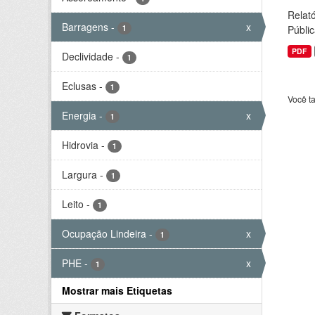
Relató
Barragens
-
x
1
Públic
PDF
Declividade
-
1
Eclusas
-
1
Você t
Energia
-
x
1
Hidrovia
-
1
Largura
-
1
Leito
-
1
Ocupação Lindeira
-
x
1
PHE
-
x
1
Mostrar mais Etiquetas