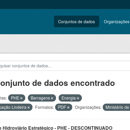
Conjuntos de dados
Organizações
conjunto de dados encontrado
tas:
PHE
Barragens
Energia
ação Lindeira
Formatos:
PDF
Organizações:
Ministério d
o Hidroviário Estratégico - PHE - DESCONTINUADO