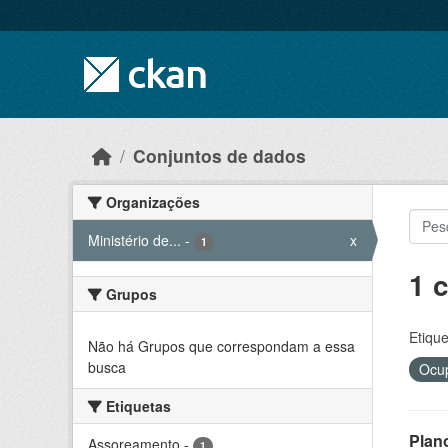
Skip to main content
Conjuntos de dados
Organizações
Ministério de...
-
x
1
1 
Grupos
Etique
Não há Grupos que correspondam a essa
busca
Ocup
Etiquetas
Plan
Assoreamento
-
1