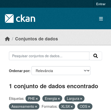
Skip to main content
Entrar
Conjuntos de dados
Ordenar por
1 conjunto de dados encontrado
Etiquetas:
PHE
Energia
Largura
Assoreamento
Formatos:
XLSX
ODS