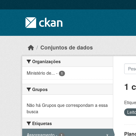
Skip to main content
Conjuntos de dados
Organizações
Ministério de...
-
1
1 
Grupos
Etique
Não há Grupos que correspondam a essa
busca
Leit
Etiquetas
Plan
Assoreamento
-
x
1