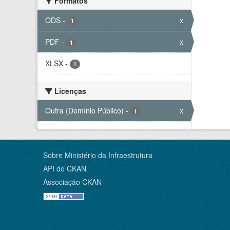
Formatos
ODS
-
x
1
PDF
-
x
1
XLSX
-
1
Licenças
Outra (Domínio Público)
-
x
1
Sobre Ministério da Infraestrutura
API do CKAN
Associação CKAN