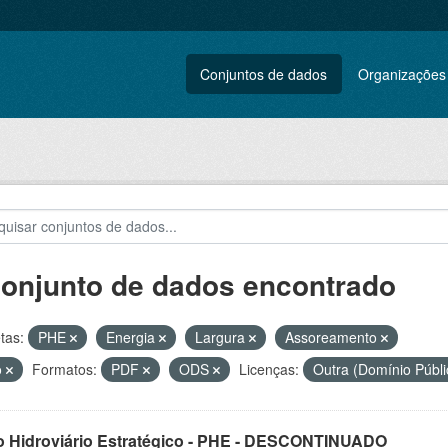
Conjuntos de dados
Organizações
conjunto de dados encontrado
tas:
PHE
Energia
Largura
Assoreamento
o
Formatos:
PDF
ODS
Licenças:
Outra (Domínio Públ
o Hidroviário Estratégico - PHE - DESCONTINUADO