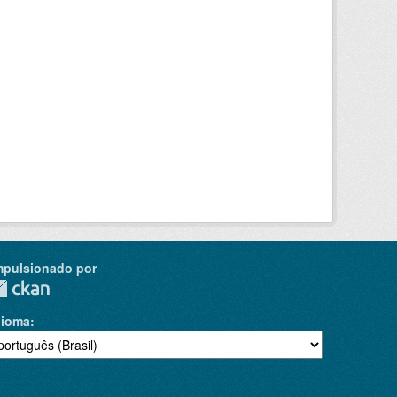
mpulsionado por
dioma