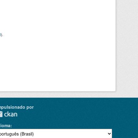
I
).
mpulsionado por
dioma