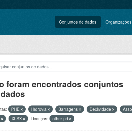
Conjuntos de dados
Organizações
o foram encontrados conjuntos
 dados
tas:
PHE
Hidrovia
Barragens
Declividade
Ass
F
XLSX
Licenças:
other-pd