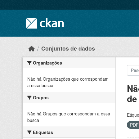
Skip to main content
Conjuntos de dados
Organizações
Não há Organizações que correspondam
Nã
a essa busca
de
Grupos
Não há Grupos que correspondam a essa
Etique
busca
PD
Etiquetas