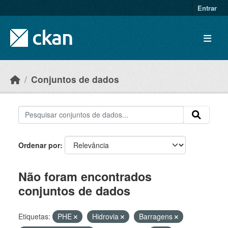
Skip to main content
Entrar
Conjuntos de dados
Ordenar por
Não foram encontrados
conjuntos de dados
Etiquetas:
PHE
Hidrovia
Barragens