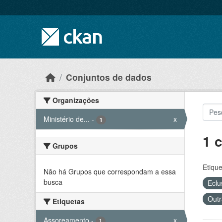
Skip to main content
Conjuntos de dados
Organizações
Ministério de...
-
x
1
1 
Grupos
Etique
Não há Grupos que correspondam a essa
busca
Ecl
Outr
Etiquetas
Assoreamento
-
x
1