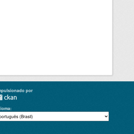
mpulsionado por
dioma