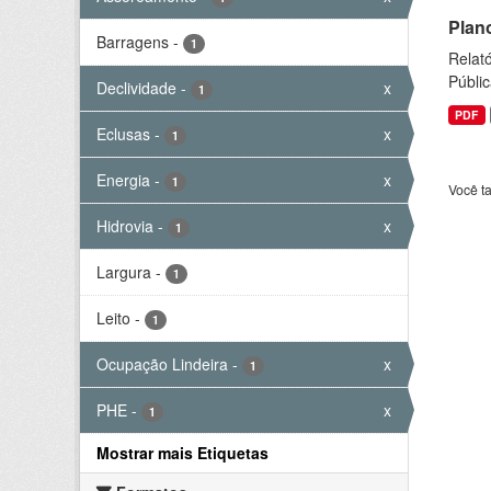
Plan
Barragens
-
1
Relató
Públic
Declividade
-
x
1
PDF
Eclusas
-
x
1
Energia
-
x
1
Você t
Hidrovia
-
x
1
Largura
-
1
Leito
-
1
Ocupação Lindeira
-
x
1
PHE
-
x
1
Mostrar mais Etiquetas