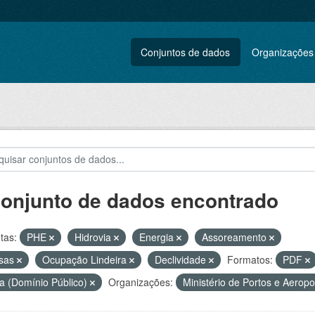
Conjuntos de dados
Organizações
conjunto de dados encontrado
tas:
PHE
Hidrovia
Energia
Assoreamento
usas
Ocupação Lindeira
Declividade
Formatos:
PDF
a (Domínio Público)
Organizações:
Ministério de Portos e Aerop