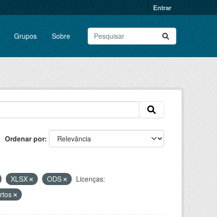
Entrar
Grupos
Sobre
Ordenar por
XLSX
ODS
Licenças:
ortos