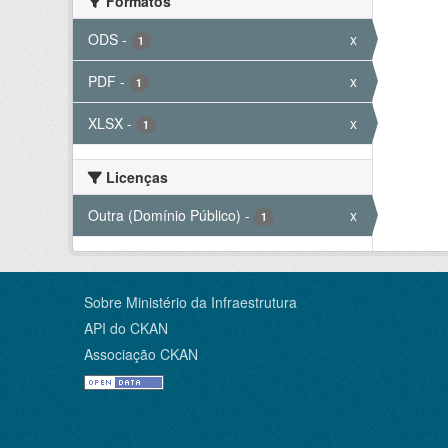
Formatos
ODS
-
x
1
PDF
-
x
1
XLSX
-
x
1
Licenças
Outra (Domínio Público)
-
x
1
Sobre Ministério da Infraestrutura
API do CKAN
Associação CKAN