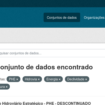
Conjuntos de dados
Organizações
conjunto de dados encontrado
tas:
PHE
Hidrovia
Energia
Declividade
gura
o Hidroviário Estratégico - PHE - DESCONTINUADO