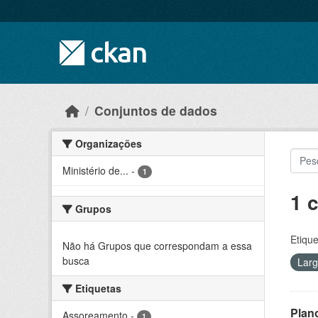
Skip to main content
Conjuntos de dados
Organizações
Ministério de...
-
1
1 
Grupos
Etique
Não há Grupos que correspondam a essa
busca
Lar
Etiquetas
Plan
Assoreamento
-
1