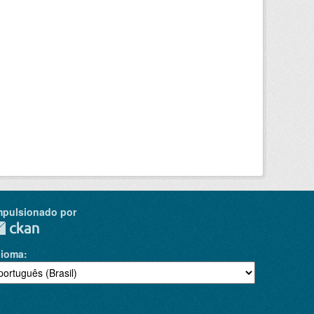
mpulsionado por
dioma