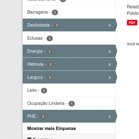
Relató
Barragens
-
1
Públic
PDF
Declividade
-
x
1
Eclusas
-
1
Você t
Energia
-
x
1
Hidrovia
-
x
1
Largura
-
x
1
Leito
-
1
Ocupação Lindeira
-
1
PHE
-
x
1
Mostrar mais Etiquetas