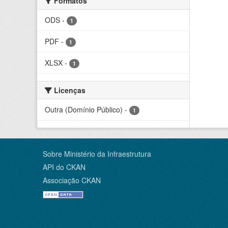
Formatos
ODS
-
1
PDF
-
1
XLSX
-
1
Licenças
Outra (Domínio Público)
-
1
Sobre Ministério da Infraestrutura
API do CKAN
Associação CKAN