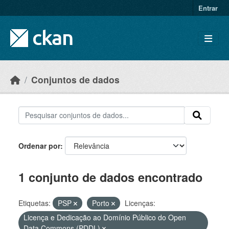
Skip to main content
Entrar
Conjuntos de dados
Ordenar por
1 conjunto de dados encontrado
Etiquetas:
PSP
Porto
Licenças:
Licença e Dedicação ao Domínio Público do Open
Data Commons (PDDL)