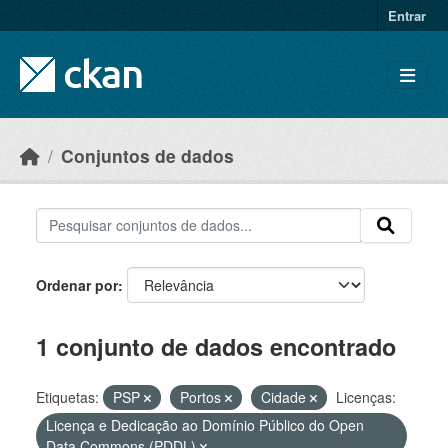
Skip to main content
Entrar
Conjuntos de dados
Ordenar por
1 conjunto de dados encontrado
Etiquetas:
PSP
Portos
Cidade
Licenças:
Licença e Dedicação ao Domínio Público do Open
Data Commons (PDDL)