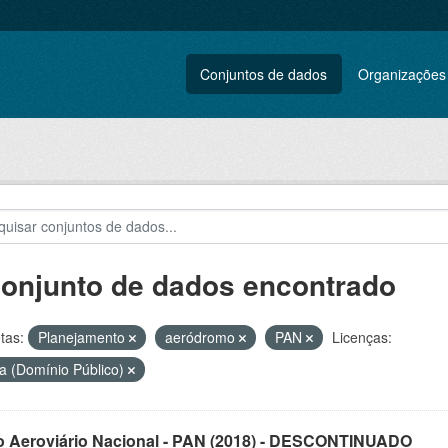
Conjuntos de dados
Organizações
conjunto de dados encontrado
tas:
Planejamento
aeródromo
PAN
Licenças:
a (Domínio Público)
o Aeroviário Nacional - PAN (2018) - DESCONTINUADO