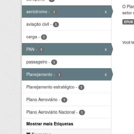
O Plan
aeródromo
-
x
1
setor 
EPUB
aviação civil
-
1
carga
-
1
Você t
PAN
-
x
1
passageiro
-
1
Planejamento
-
x
1
Planejamento estratégico
-
1
Plano Aeroviário
-
1
Plano Aeroviário Nacional
-
1
Mostrar mais Etiquetas