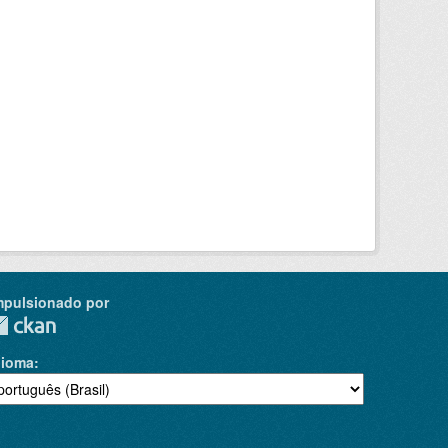
mpulsionado por
dioma