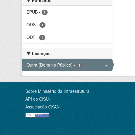
Formatos
EPUB
-
1
ODS
-
1
ODT
-
1
Licenças
Outra (Domínio Público)
-
x
1
Sobre Ministério da Infraestrutura
API do CKAN
Associação CKAN