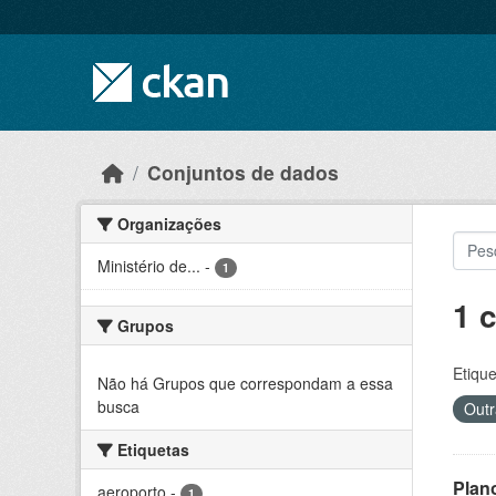
Skip to main content
Conjuntos de dados
Organizações
Ministério de...
-
1
1 
Grupos
Etique
Não há Grupos que correspondam a essa
busca
Outr
Etiquetas
Plan
aeroporto
-
1