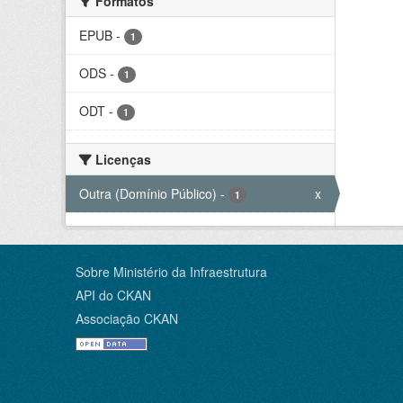
Formatos
EPUB
-
1
ODS
-
1
ODT
-
1
Licenças
Outra (Domínio Público)
-
x
1
Sobre Ministério da Infraestrutura
API do CKAN
Associação CKAN