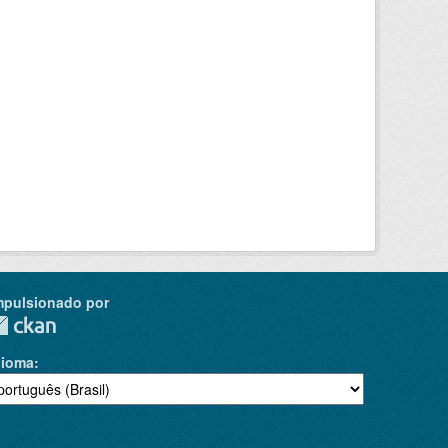
mpulsionado por
dioma