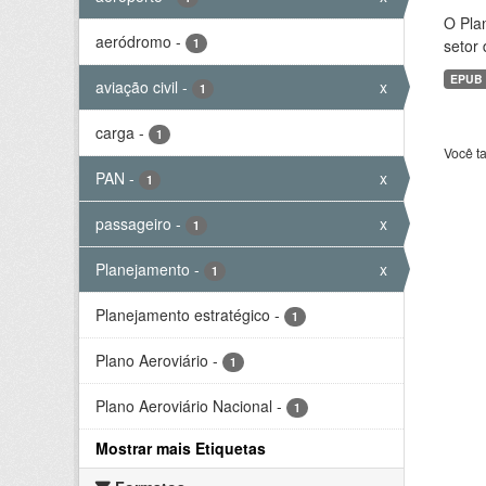
O Plan
aeródromo
-
1
setor 
EPUB
aviação civil
-
x
1
carga
-
1
Você t
PAN
-
x
1
passageiro
-
x
1
Planejamento
-
x
1
Planejamento estratégico
-
1
Plano Aeroviário
-
1
Plano Aeroviário Nacional
-
1
Mostrar mais Etiquetas