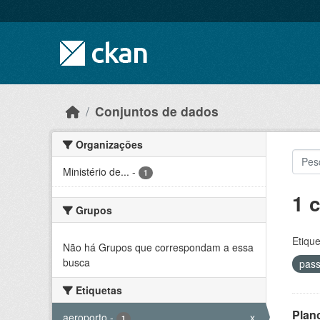
Skip to main content
Conjuntos de dados
Organizações
Ministério de...
-
1
1 
Grupos
Etique
Não há Grupos que correspondam a essa
busca
pas
Etiquetas
Plan
aeroporto
-
x
1