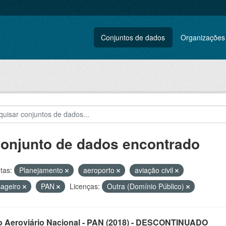
Conjuntos de dados
Organizações
conjunto de dados encontrado
tas:
Planejamento
aeroporto
aviação civil
sageiro
PAN
Licenças:
Outra (Domínio Público)
o Aeroviário Nacional - PAN (2018) - DESCONTINUADO