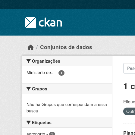
Skip to main content
Conjuntos de dados
Organizações
Ministério de...
-
1
1 
Grupos
Etique
Não há Grupos que correspondam a essa
busca
Outr
Etiquetas
Plan
aeroporto
-
1