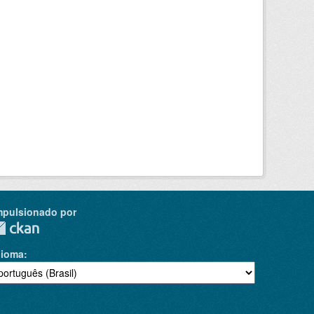
mpulsionado por
dioma