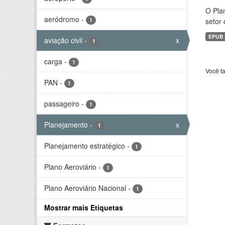
O Plan
aeródromo
-
1
setor 
EPUB
aviação civil
-
x
1
carga
-
1
Você t
PAN
-
1
passageiro
-
1
Planejamento
-
x
1
Planejamento estratégico
-
1
Plano Aeroviário
-
1
Plano Aeroviário Nacional
-
1
Mostrar mais Etiquetas