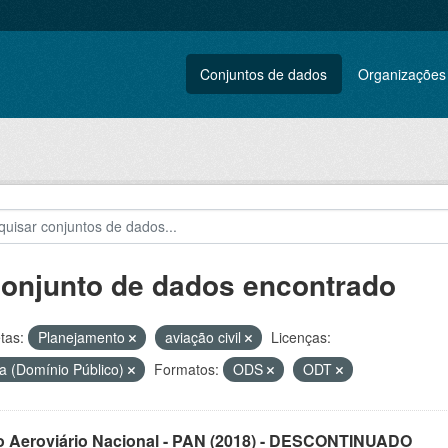
Conjuntos de dados
Organizações
conjunto de dados encontrado
tas:
Planejamento
aviação civil
Licenças:
a (Domínio Público)
Formatos:
ODS
ODT
o Aeroviário Nacional - PAN (2018) - DESCONTINUADO