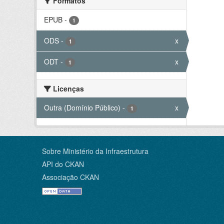
Formatos
EPUB
-
1
ODS
-
x
1
ODT
-
x
1
Licenças
Outra (Domínio Público)
-
x
1
Sobre Ministério da Infraestrutura
API do CKAN
Associação CKAN