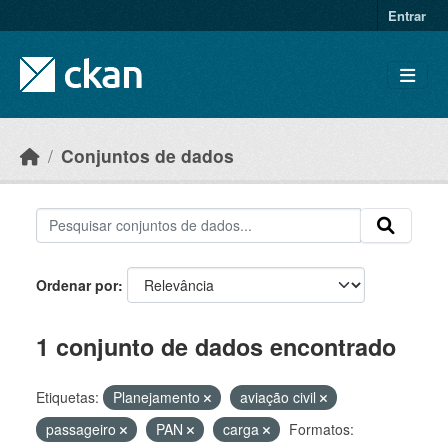
Skip to main content
Entrar
Conjuntos de dados
Ordenar por
1 conjunto de dados encontrado
Etiquetas:
Planejamento
aviação civil
passageiro
PAN
carga
Formatos: