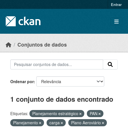
Skip to main content
Entrar
Conjuntos de dados
Ordenar por
1 conjunto de dados encontrado
Etiquetas:
Planejamento estratégico
PAN
Planejamento
carga
Plano Aeroviário