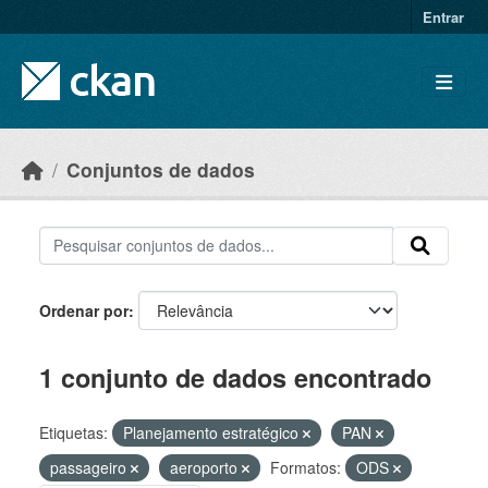
Skip to main content
Entrar
Conjuntos de dados
Ordenar por
1 conjunto de dados encontrado
Etiquetas:
Planejamento estratégico
PAN
passageiro
aeroporto
Formatos:
ODS