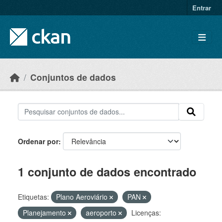
Skip to main content
Entrar
Conjuntos de dados
Ordenar por
1 conjunto de dados encontrado
Etiquetas:
Plano Aeroviário
PAN
Planejamento
aeroporto
Licenças: