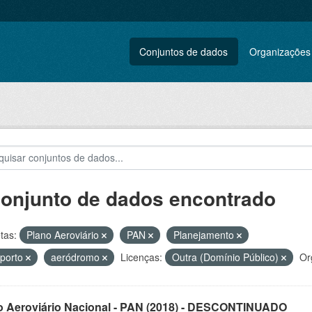
Conjuntos de dados
Organizações
conjunto de dados encontrado
tas:
Plano Aeroviário
PAN
Planejamento
porto
aeródromo
Licenças:
Outra (Domínio Público)
Or
o Aeroviário Nacional - PAN (2018) - DESCONTINUADO