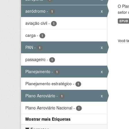
O Plan
aeródromo
-
x
1
setor 
EPUB
aviação civil
-
1
carga
-
1
Você t
PAN
-
x
1
passageiro
-
1
Planejamento
-
x
1
Planejamento estratégico
-
1
Plano Aeroviário
-
x
1
Plano Aeroviário Nacional
-
1
Mostrar mais Etiquetas