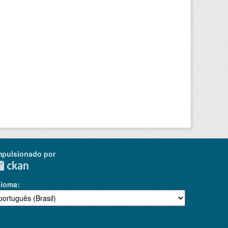
mpulsionado por
dioma