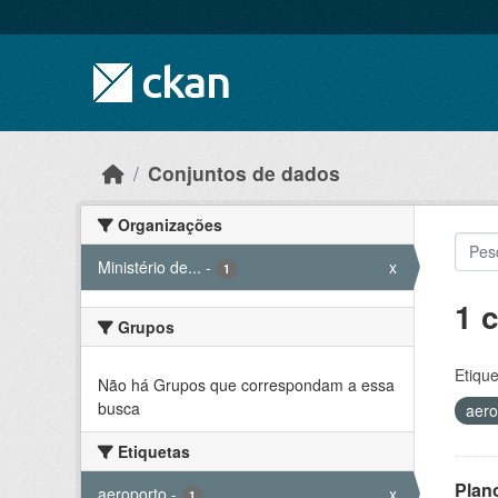
Skip to main content
Conjuntos de dados
Organizações
Ministério de...
-
x
1
1 
Grupos
Etique
Não há Grupos que correspondam a essa
busca
aero
Etiquetas
Plan
aeroporto
-
x
1