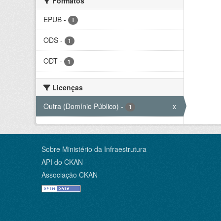
Formatos
EPUB
-
1
ODS
-
1
ODT
-
1
Licenças
Outra (Domínio Público)
-
x
1
Sobre Ministério da Infraestrutura
API do CKAN
Associação CKAN