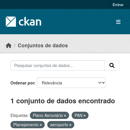
Skip to main content
Entrar
Conjuntos de dados
Ordenar por
1 conjunto de dados encontrado
Etiquetas:
Plano Aeroviário
PAN
Planejamento
aeroporto