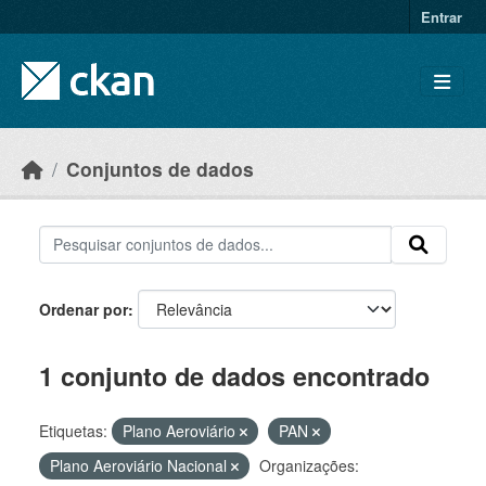
Skip to main content
Entrar
Conjuntos de dados
Ordenar por
1 conjunto de dados encontrado
Etiquetas:
Plano Aeroviário
PAN
Plano Aeroviário Nacional
Organizações: