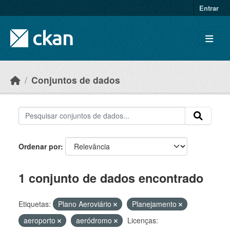
Skip to main content
Entrar
Conjuntos de dados
Ordenar por
1 conjunto de dados encontrado
Etiquetas:
Plano Aeroviário
Planejamento
aeroporto
aeródromo
Licenças: