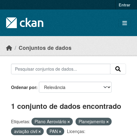
Skip to main content
Entrar
Conjuntos de dados
Ordenar por
1 conjunto de dados encontrado
Etiquetas:
Plano Aeroviário
Planejamento
aviação civil
PAN
Licenças: