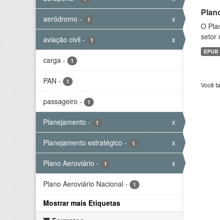
Plan
aeródromo
-
x
1
O Plan
setor 
aviação civil
-
x
1
EPUB
carga
-
1
PAN
-
1
Você t
passageiro
-
1
Planejamento
-
x
1
Planejamento estratégico
-
x
1
Plano Aeroviário
-
x
1
Plano Aeroviário Nacional
-
1
Mostrar mais Etiquetas