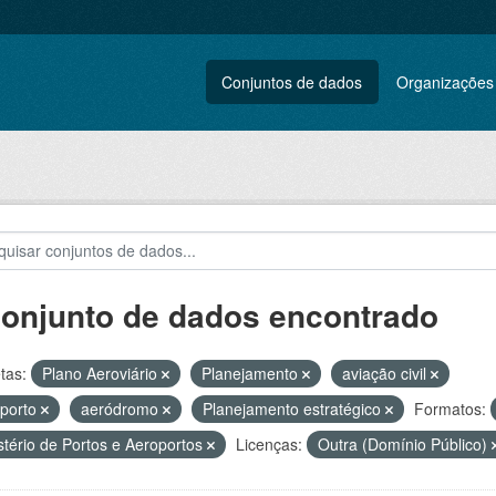
Conjuntos de dados
Organizações
conjunto de dados encontrado
tas:
Plano Aeroviário
Planejamento
aviação civil
porto
aeródromo
Planejamento estratégico
Formatos:
stério de Portos e Aeroportos
Licenças:
Outra (Domínio Público)