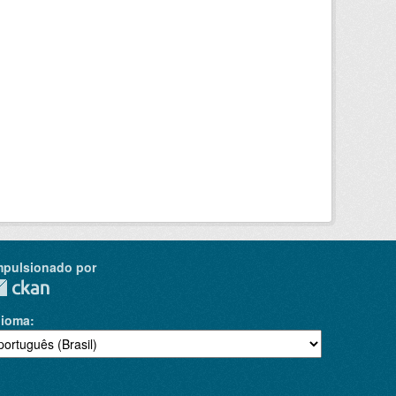
mpulsionado por
dioma