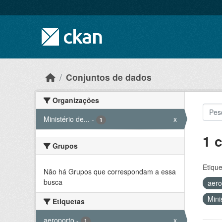
Skip to main content
Conjuntos de dados
Organizações
Ministério de...
-
x
1
1 
Grupos
Etique
Não há Grupos que correspondam a essa
busca
aero
Mini
Etiquetas
aeroporto
-
x
1