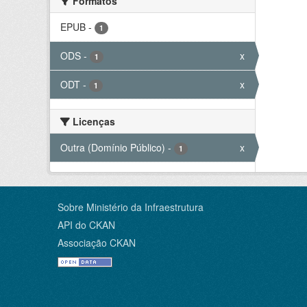
Formatos
EPUB
-
1
ODS
-
x
1
ODT
-
x
1
Licenças
Outra (Domínio Público)
-
x
1
Sobre Ministério da Infraestrutura
API do CKAN
Associação CKAN