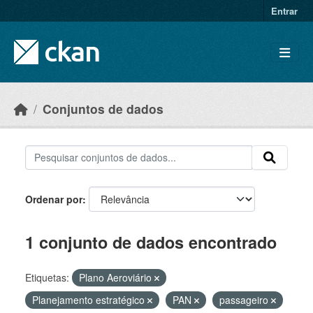
Skip to main content
Entrar
Conjuntos de dados
Ordenar por
1 conjunto de dados encontrado
Etiquetas:
Plano Aeroviário
Planejamento estratégico
PAN
passageiro