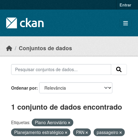
Skip to main content
Entrar
Conjuntos de dados
Ordenar por
1 conjunto de dados encontrado
Etiquetas:
Plano Aeroviário
Planejamento estratégico
PAN
passageiro