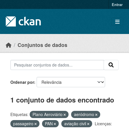
Skip to main content
Entrar
Conjuntos de dados
Ordenar por
1 conjunto de dados encontrado
Etiquetas:
Plano Aeroviário
aeródromo
passageiro
PAN
aviação civil
Licenças: