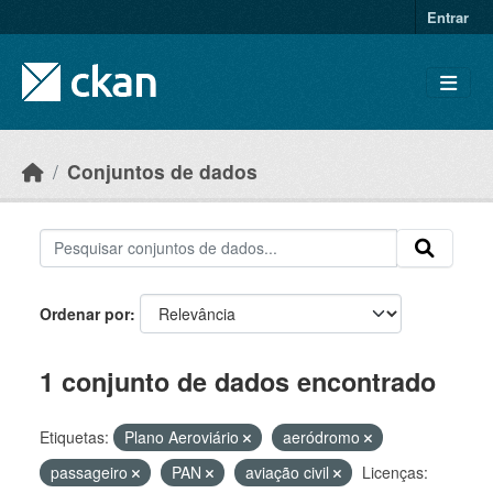
Skip to main content
Entrar
Conjuntos de dados
Ordenar por
1 conjunto de dados encontrado
Etiquetas:
Plano Aeroviário
aeródromo
passageiro
PAN
aviação civil
Licenças: