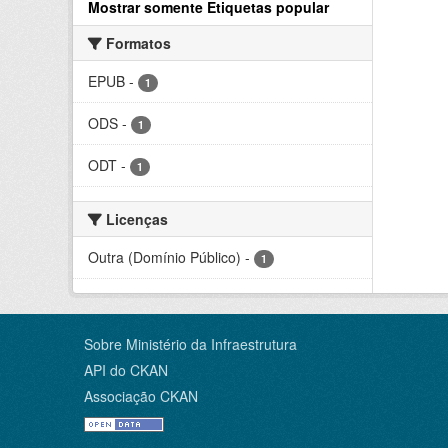
Mostrar somente Etiquetas popular
Formatos
EPUB
-
1
ODS
-
1
ODT
-
1
Licenças
Outra (Domínio Público)
-
1
Sobre Ministério da Infraestrutura
API do CKAN
Associação CKAN