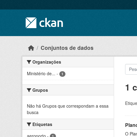
Skip to main content
Conjuntos de dados
Organizações
Ministério de...
-
1
1 
Grupos
Etique
Não há Grupos que correspondam a essa
busca
Etiquetas
Plan
O Plan
aeroporto
-
1