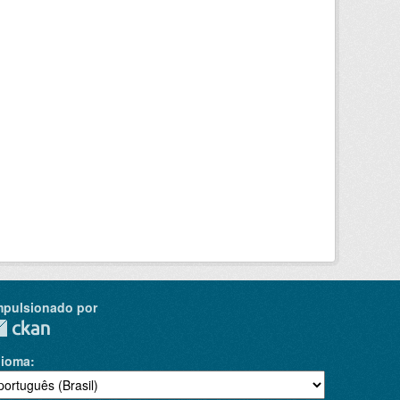
mpulsionado por
dioma