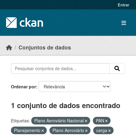
Skip to main content
Entrar
Conjuntos de dados
Ordenar por
1 conjunto de dados encontrado
Etiquetas:
Plano Aeroviário Nacional
PAN
Planejamento
Plano Aeroviário
carga